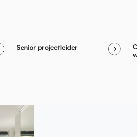
C
Senior projectleider
w