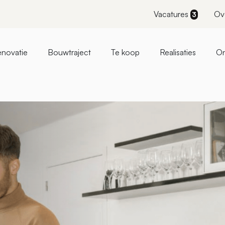
Vacatures
Ov
3
novatie
Bouwtraject
Te koop
Realisaties
On