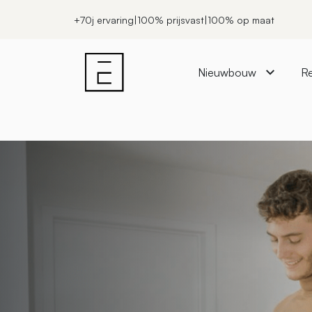
+70j ervaring
|
100% prijsvast
|
100% op maat
Nieuwbouw
Re